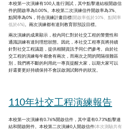
本校第一次演練有100人進行測試，其中點擊連結核開啟信
件的開啟率為0.00%
。本校第二次演練信件開啟率為3%、
點閱率為0%，符合演練計畫目標
(開啟率低於10%、點閱率
低於6%)
。兩次演練都有達到教育部預設目標。
兩次演練的成果顯示
，校內同仁對於社交工程的警覺性和
通識
訓練有達到理想狀態
。因此，本社交工程專頁將持續
針對社交工程議題，提供相關資訊
予
同仁們參考。由於社
交工程的演練每年都會有兩次，
而兩次之間的間隔很難區
別
，我們將不斷的利用此一專頁提醒大家，以期大家可以
好還要更好持續保持不會
誤啟測試郵件的狀況。
110年社交工程演練報告
本校第一次演練有0.76%開啟信件
，其中還有
0.73
%點擊連
結和開啟附件。本校第二次演練
0人開啟信件
(本次測驗共有