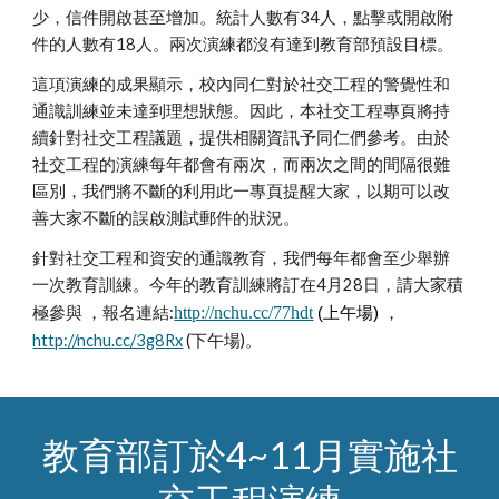
少，
信件開啟甚至增加
。
統計人數有34人
，點擊或開啟附
件的人數有
18人
。兩
次
演練都沒有達到教育部預設目標。
這項演練的成果顯示
，校內同仁對於社交工程的警覺性和
通識
訓練並未達到理想狀態
。因此，本社交工程專頁將持
續針對社交工程議題，提供相關資訊
予
同仁們參考。由於
社交工程的演練每年都會有兩次，
而兩次之間的間隔很難
區別
，我們將不斷的利用此一專頁提醒大家，以期可以改
善大家不斷的誤啟測試郵件的狀況。
針對社交工程和資安的通識教育
，我們每年都會至少舉辦
一次教育訓練。今年的教育訓練將訂在4月28日，請大家積
極參與 ，報名連結:
http://nchu.cc/77hdt
，
(上午場)
http://nchu.cc/3g8Rx
(下午場)。
教育部訂於4~11月實施社