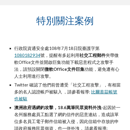
特別關注案例
行政院資通安全處108年7月18日院臺護字第
1080182934
號，提醒有多起利用
社交工程郵件
夾帶微
軟Office文件並開啟巨集功能下載惡意程式之攻擊手
法，請預設關閉
微軟Office文件巨集
功能，避免遭有心
人士利用進
行攻擊。
Twitter 確認了他們前曾遭受「社交工程攻擊」，有相當
多的名人認證帳戶被駭入 ，請參看報導:
比爾蓋茲帳號
也被駭
澳洲政府遇網釣攻擊，18.6萬筆民眾資料外洩-
起因於一
名州服務處員工點選了網釣信件的惡意連結，造成該單
位多名員工電子郵件信箱被入侵，
因此
信箱中存放的申
請政府服務民眾個資，也一併外洩， 請參看報導: