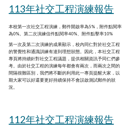
113年社交工程演練報告
本校第一次社交工程演練，郵件開啟率為5%，附件點閱率
為0%
。第二次演練信件點閱率40%、附件點擊率10%
第一
次及第二次演練的成果顯示
，校內同仁對於社交工程
的警覺性和通識
訓練
有
達到理想狀態
。因此，本社交工程
專頁將持續針對社交工程議題，提供相關資訊
予
同仁們參
考。由於社交工程的演練每年都會有兩次，
而兩次之間的
間隔很難區別
，我們將不斷的利用此一專頁提醒大家，以
期大家可以
好還要更好持續保持不會
誤啟測試郵件的狀
況。
112年社交工程演練報告