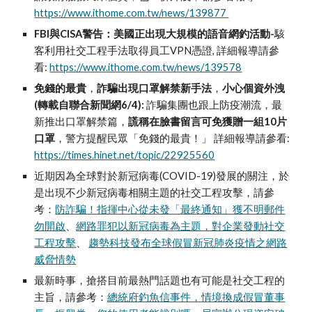
https://www.ithome.com.tw/news/139877
FBI與CISA警告：美國正出現大規模的語音網釣活動-
駭
客利用社交工程手法取得員工VPN憑證, 詳細報導請參
看:
https://www.ithome.com.tw/news/139578
免錢的最貴
，
詐騙出現口罩解禁新手法
，
小心個資外洩
(
轉載自聯合新聞網6/4):
詐騙集團也跟上防疫潮流，最
新推出口罩解禁篇，
謊稱在臉書留言可免獲贈一組10片
口罩
，警方提醒民眾「免錢的最貴！」 詳細報導請參看:
https://times.hinet.net/topic/22925560
近期因為全球對於
新冠病毒
(COVID-19)發展的關注，於
是出現不少新冠病毒相關主題的社交工程攻擊，請參
考：
防詐騙！指揮中心從未發「最終通知」獲不明郵件
勿開啟
、
網路罪犯以新冠病毒為主題，對企業發動社交
工程攻擊
、
趨勢科技發布全球假冒新冠肺炎疫情之網路
威脅情勢
最新時事，搶搭目前最熱門話題也有可能是社交工程的
主旨，請參考：
總統府釣魚信事件，情境換成假冒董事