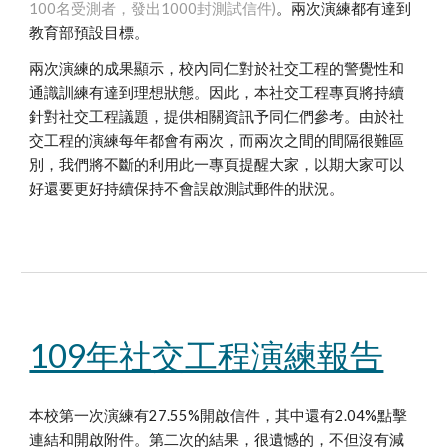
100名受測者，發出1000封測試信件)
。兩
次
演練都有達到
教育部預設目標。
兩次演練的成果顯示
，校內同仁對於社交工程的警覺性和
通識
訓練有達到理想狀態
。因此，本社交工程專頁將持續
針對社交工程議題，提供相關資訊
予
同仁們參考。由於社
交工程的演練每年都會有兩次，
而兩次之間的間隔很難區
別
，我們將不斷的利用此一專頁提醒大家，以期大家可以
好還要更好持續保持不會
誤啟測試郵件的狀況。
109年社交工程演練報告
本校第一次演練有27.55%開啟信件
，其中還有2.04%點擊
連結和開啟附件。
第二次的結果
，很遺憾的，不但沒有減