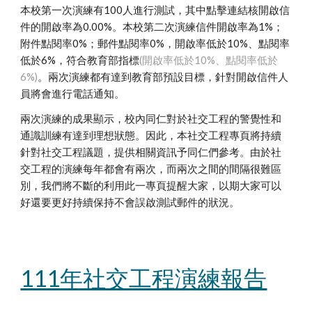
本校第一次演練有100人進行測試，其中點擊連結核開啟信
件的開啟率為0.00%
。本校第二次演練
信件開啟率為1%；
附件點閱率0%；郵件點閱率0%，開啟率低於10%、點閱率
低於6%，符合教育部指標
(開啟率低於10%、點閱率低於
6%)
。兩次演練都有達到教育部預設目標
，針對開啟信件人
員將會進行電話通知
。
兩次演練的成果顯示
，校內同仁對於社交工程的警覺性和
通識
訓練有達到理想狀態
。因此，本社交工程專頁將持續
針對社交工程議題，提供相關資訊
予
同仁們參考。由於社
交工程的演練每年都會有兩次，
而兩次之間的間隔很難區
別
，我們將不斷的利用此一專頁提醒大家，以期大家可以
好還要更好持續保持不會
誤啟測試郵件的狀況。
111年社交工程演練報告